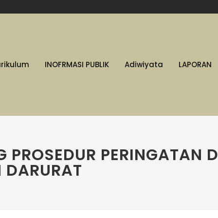
urikulum
INOFRMASI PUBLIK
Adiwiyata
LAPORAN
G PROSEDUR PERINGATAN D
N DARURAT