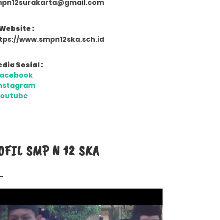
pn12surakarta@gmail.com
Website :
tps://www.smpn12ska.sch.id
dia Sosial :
Facebook
nstagram
Youtube
OFIL SMP N 12 SKA