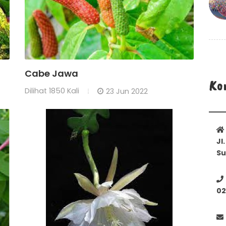
Cabe Jawa
Ko
Dilihat
1850 Kali
23 Jun 2022
Jl
Su
02