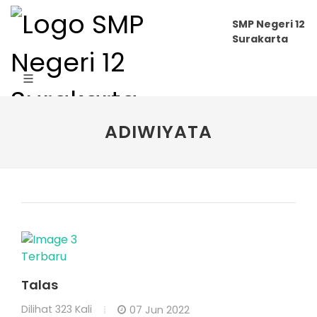
SMP Negeri 12
Surakarta
ADIWIYATA
Terbaru
Talas
Dilihat
323 Kali
07 Jun 2022