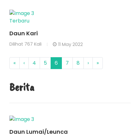
Terbaru
Daun Kari
Dilihat
767 Kali
11 May 2022
«
‹
4
5
6
7
8
›
»
Berita
Daun Lumai/Leunca