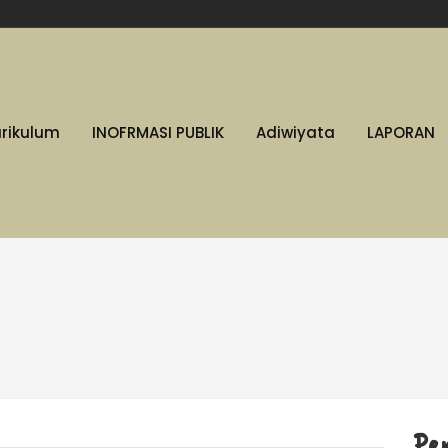
urikulum
INOFRMASI PUBLIK
Adiwiyata
LAPORAN
Pe