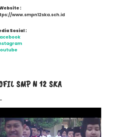
Website :
tps://www.smpn12ska.sch.id
dia Sosial :
Facebook
nstagram
Youtube
OFIL SMP N 12 SKA