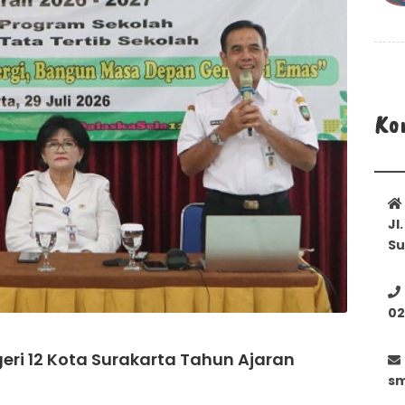
Ko
Jl
Su
02
geri 12 Kota Surakarta Tahun Ajaran
sm