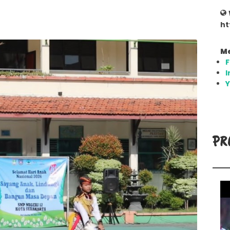
ht
Me
I
PR