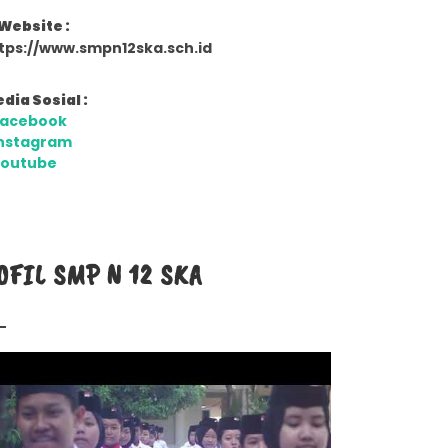
Website :
tps://www.smpn12ska.sch.id
dia Sosial :
Facebook
nstagram
Youtube
OFIL SMP N 12 SKA