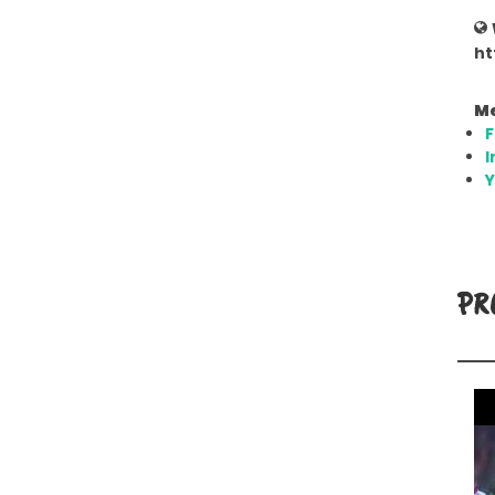
ht
Me
I
PR