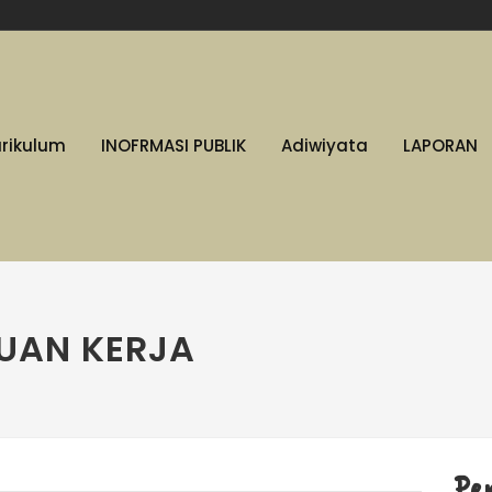
urikulum
INOFRMASI PUBLIK
Adiwiyata
LAPORAN
UAN KERJA
Pe