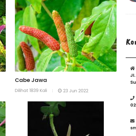
Ko
Jl
Cabe Jawa
Su
Dilihat
1839 Kali
23 Jun 2022
02
sm