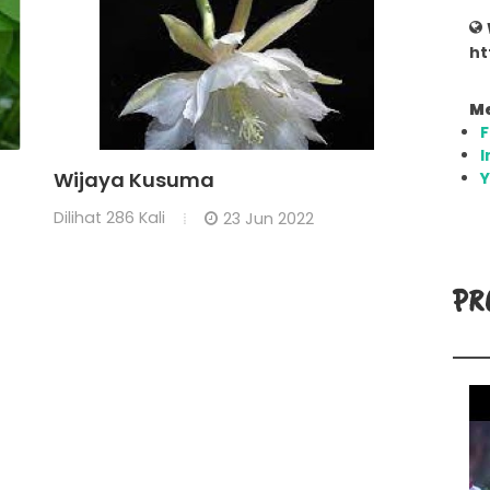
ht
Me
I
Wijaya Kusuma
Dilihat
286 Kali
23 Jun 2022
PR