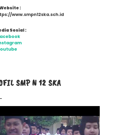
Website :
tps://www.smpn12ska.sch.id
dia Sosial :
Facebook
nstagram
Youtube
OFIL SMP N 12 SKA