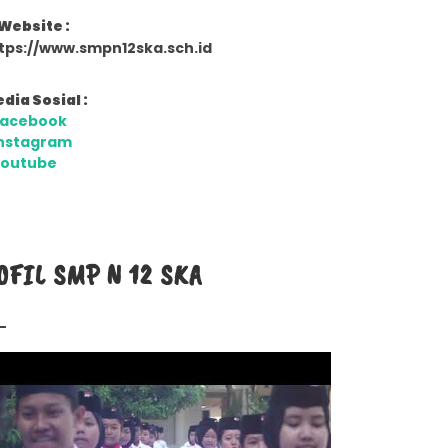
Website :
tps://www.smpn12ska.sch.id
dia Sosial :
Facebook
nstagram
Youtube
OFIL SMP N 12 SKA