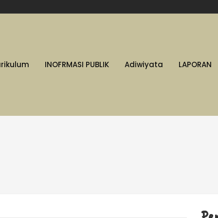
urikulum
INOFRMASI PUBLIK
Adiwiyata
LAPORAN
Pe