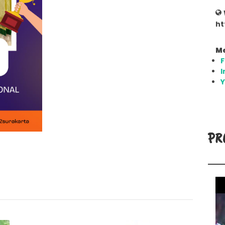
ht
Me
I
PR