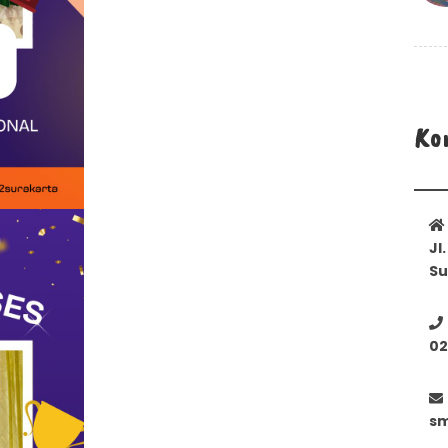
Ko
Jl
Su
02
sm