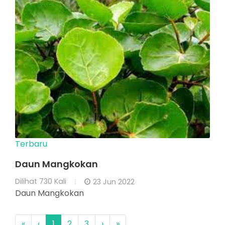
Terbaru
Daun Mangkokan
Dilihat
730 Kali
23 Jun 2022
Daun Mangkokan
«
‹
1
2
3
›
»