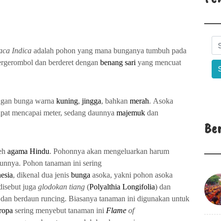
aca Indica
adalah pohon yang mana bunganya tumbuh pada
ergerombol dan berderet dengan
benang sari
yang mencuat
engan bunga warna
kuning
,
jingga
, bahkan
merah
. Asoka
dapat mencapai meter, sedang daunnya
majemuk
dan
Be
leh
agama
Hindu
. Pohonnya akan mengeluarkan harum
hunnya. Pohon tanaman ini sering
esia
, dikenal dua jenis
bunga
asoka, yakni pohon asoka
disebut juga
glodokan tiang
(
Polyalthia Longifolia
) dan
g dan berdaun runcing. Biasanya tanaman ini digunakan untuk
ropa
sering menyebut tanaman ini
Flame
of