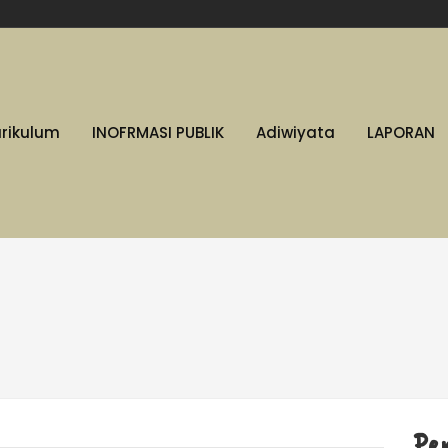
urikulum
INOFRMASI PUBLIK
Adiwiyata
LAPORAN
Pe