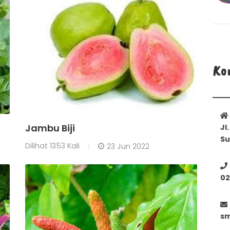
Ko
Jambu Biji
Jl
Su
Dilihat
1353 Kali
23 Jun 2022
02
sm