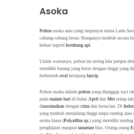
Asoka
Pohon
asoka atau yang mepunyai nama Latin
Sar
cabang-cabang besar. Bunganya tumbuh secara b
keluar seperti
kembang api
.
Untuk warnanya, pohon ini sering kita jumpai d
memiliki batang yang keras dengan tinggi yang 
berbentuk
oval
berujung
lancip
.
Pohon asoka
adalah
pohon
yang dianggap suci o
pada
malam
hari
di bulan
April
dan
Mei
setiap ta
di
asosiasikan
dengan
cinta
dan kesucian. Di
Indon
yang tumbuh menjulang tinggi tanpa ranting atau 
asoka biasa (
Polyalthia sp.
) yang memiliki rantin
penghijaun maupun
tanaman
hias. Orang-orang
E