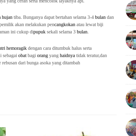
a yang cerah serta mencolok layaknya api.
 hujan
tiba. Bunganya dapat bertahan selama 3-4
bulan
dan
 pemilik akan melakukan pen
cangkokan
atau lewat biji
aman ini cukup di
pupuk
sekali selama 3
bulan
.
ntri hemoragik
dengan cara ditumbuk halus serta
ai sebagai
obat
bagi
orang
yang
haidnya
tidak teratur,dan
rebusan dari bunga asoka yang ditambah