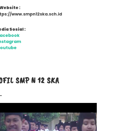
Website :
tps://www.smpn12ska.sch.id
dia Sosial :
Facebook
nstagram
Youtube
OFIL SMP N 12 SKA