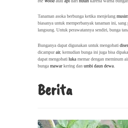
the
Wood
atau
api
dari
hutan
karena warna bungany
Tanaman asoka berbunga ketika menjelang
musim
biasanya untuk memperbanyak tanaman ini, sang
langsung. Untuk perawatannya sendiri, bunga tan
Bunganya dapat digunakan untuk mengobati
dise
dicampur
air
, kemudian bunga ini juga bisa dipak
dapat mengobati
luka
memar dengan meminum air 
bunga
mawar
kering dan
umbi
daun
dewa
.
Berita