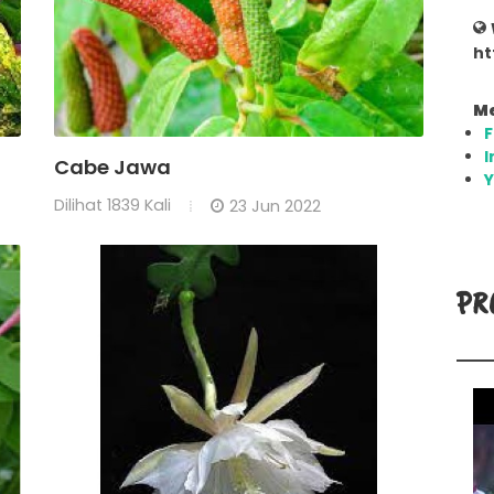
ht
Me
I
Cabe Jawa
Dilihat
1839 Kali
23 Jun 2022
PR