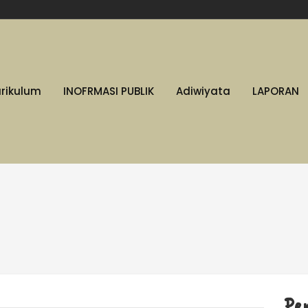
urikulum
INOFRMASI PUBLIK
Adiwiyata
LAPORAN
Pe