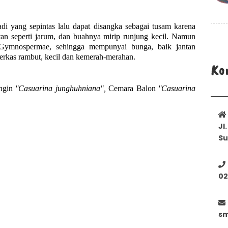
i yang sepintas lalu dapat disangka sebagai tusam karena 
tan seperti jarum, dan buahnya mirip runjung kecil. Namun 
Gymnospermae, sehingga mempunyai bunga, baik jantan 
erkas rambut, kecil dan kemerah-merahan.
Ko
ngin
 ''Casuarina junghuhniana", 
Cemara Balon
 ''Casuarina 
Jl
Su
02
sm