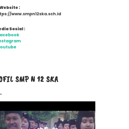
Website :
tps://www.smpn12ska.sch.id
dia Sosial :
Facebook
nstagram
Youtube
OFIL SMP N 12 SKA