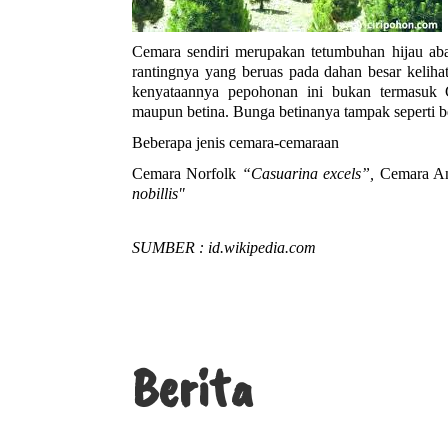
Cemara sendiri merupakan tetumbuhan hijau abad
rantingnya yang beruas pada dahan besar keliha
kenyataannya pepohonan ini bukan termasuk 
maupun betina. Bunga betinanya tampak seperti b
Beberapa jenis cemara-cemaraan
Cemara Norfolk 
“Casuarina excels”, 
Cemara A
nobillis"
SUMBER : id.wikipedia.com
Berita