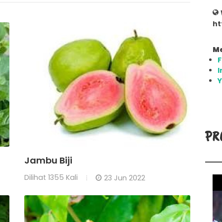
ht
Me
I
PR
Jambu Biji
Dilihat
1355 Kali
23 Jun 2022