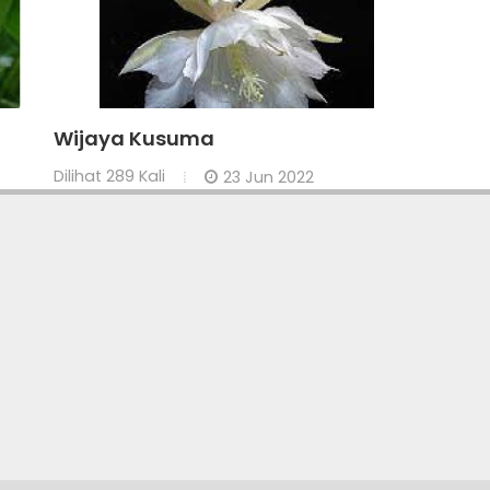
Wijaya Kusuma
Dilihat
289 Kali
23 Jun 2022