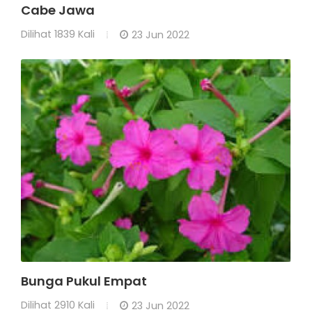
Cabe Jawa
Dilihat
1839 Kali
23 Jun 2022
Bunga Pukul Empat
Dilihat
2910 Kali
23 Jun 2022