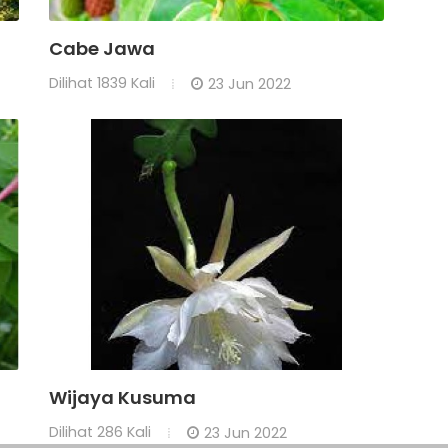
Cabe Jawa
Dilihat
1839 Kali
23 Jun 2022
Wijaya Kusuma
Dilihat
286 Kali
23 Jun 2022