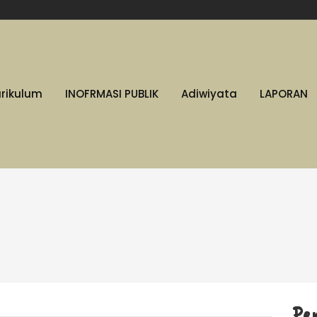
urikulum
INOFRMASI PUBLIK
Adiwiyata
LAPORAN
Pe