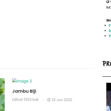
ht
Me
I
PR
Jambu Biji
Dilihat
1353 Kali
23 Jun 2022