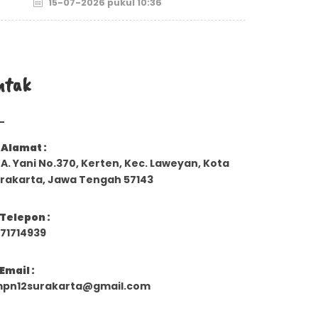
15-07-2026 pukul 10:36
ntak
Alamat :
. A. Yani No.370, Kerten, Kec. Laweyan, Kota
rakarta, Jawa Tengah 57143
Telepon :
71714939
Email :
pn12surakarta@gmail.com