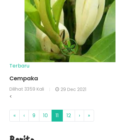
Terbaru
Cempaka
Dilihat
3359 Kali
29 Dec 2021
<
«
‹
9
10
11
12
›
»
Berita