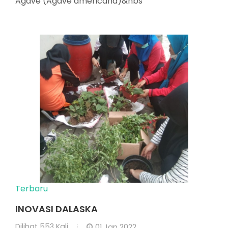
Agave (Agave americana)&nbs
Terbaru
INOVASI DALASKA
Dilihat
553 Kali
01 Jan 2022