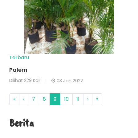
Terbaru
Palem
Dilihat
229 Kali
03 Jan 2022
«
‹
7
8
9
10
11
›
»
Berita